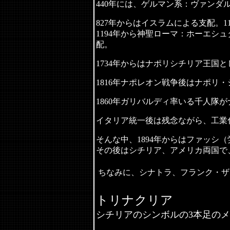
440
年には、ゲルマン系：ヴァンダ
827
年からはイスラムによる支配。
1
1194
年から神聖ローマ：ホーエシュ
配。
1734
年からはナポリシチリア王国と
1816
年ナポレオン戦争後はナポリ・
1860
年ガリバルディ率いる千人隊が
イタリア統一後は残念ながら、工業
そんな中、1894
年からはファッシ（
その後はシチリア、アメリカ両国で
ちなみに、シナトラ、フランク・ザ
トリナクリア
シチリアのシンボルの
3
本足のメ