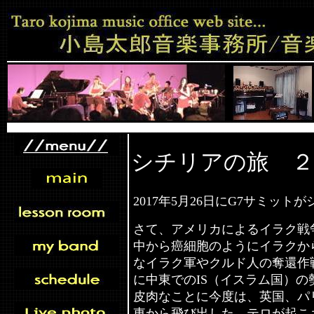
シチリアの旅 ２
2017
年
5
月
26
日に
G7
サミットが
さて、アメリカによるイラク戦
中から癌細胞のようにイラクか
なイラク軍やクルド人の奪還作
に中東での
IS
（イスラム国）の
皮肉なことに今度は、英国、パ
東から飛び出した、テロが起こ