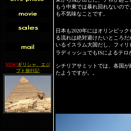
もう中東では暴れ回れないので
も不気味なことです。
日本も2020年にはオリンピッ
る流れは絶対避けたいところだ
いるイスラム大国だし、フィリ
ラディッシュでもISによるテ
NEW!
ギリシャ、エジ
シチリアサミットでは、各国が
プト旅行記
たようですが。。