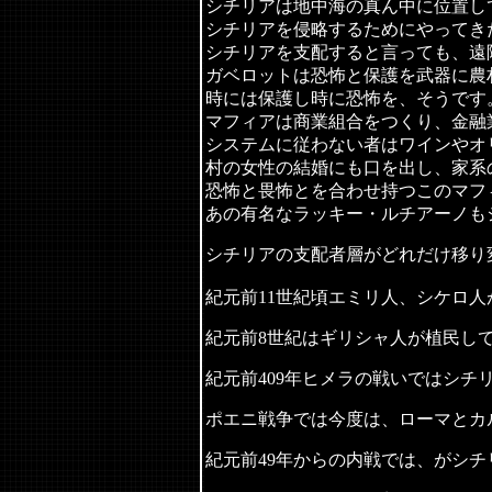
シチリアは地中海の真ん中に位置し
シチリアを侵略するためにやってき
シチリアを支配すると言っても、遠
ガベロットは恐怖と保護を武器に農
時には保護し時に恐怖を、そうです
マフィアは商業組合をつくり、金融
システムに従わない者はワインやオ
村の女性の結婚にも口を出し、家系
恐怖と畏怖とを合わせ持つこのマフ
あの有名なラッキー・ルチアーノも
シチリアの支配者層がどれだけ移り
紀元前
11
世紀頃エミリ人、シケロ人
紀元前
8
世紀はギリシャ人が植民し
紀元前
409
年ヒメラの戦いではシチ
ポエニ戦争では今度は、ローマとカ
紀元前
49
年からの内戦では、がシチ