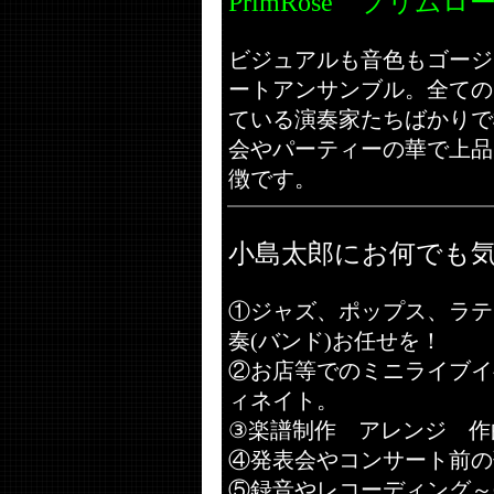
PrimRose プリムロ
ビジュアルも音色もゴージ
ートアンサンブル。全ての
ている演奏家たちばかりで
会やパーティーの華で上品
徴です。
小島太郎にお何でも
①ジャズ、ポップス、ラテ
奏(バンド)お任せを！
②お店等でのミニライブイ
ィネイト。
③楽譜制作 アレンジ 作
④発表会やコンサート前の
⑤録音やレコーディング～