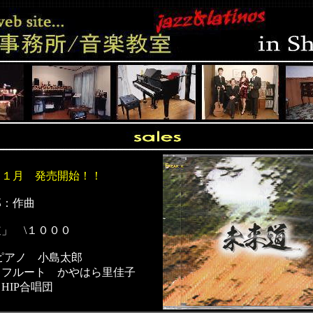
年１１月 発売開始！！
郎：作曲
」 \１０００
ピアノ 小島太郎
ート かやはら里佳子
P合唱団