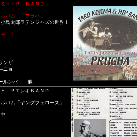
郎＆ＨＩＰ ＢＡＮＤ
アルバム 「プラハ」
、小島太郎ラテンジャズの世界！
売中！！
ランザ
―ニョ
ヒールンバ 他
郎ＨＩＰエレキＢＡＮＤ
アルバム「ヤングフェローズ」
売中！