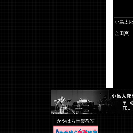
小島太
金田爽
かやはら音楽教室