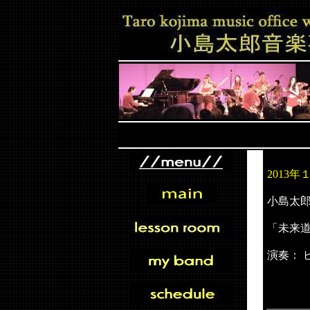
2013
小島太
「未来道
演奏： 
フル
HI