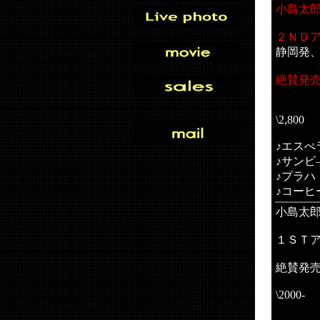
小島太
２ＮＤ
静岡発
絶賛発
\2,800
♪エスぺ
♪サンビ
♪プラハ
♪コー
小島太
１ＳＴ
絶賛発
\2000-