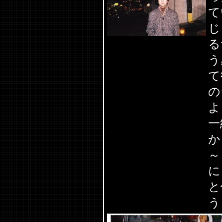
て
じ
る
う
て
の
よ
一
か
～
に
と
う