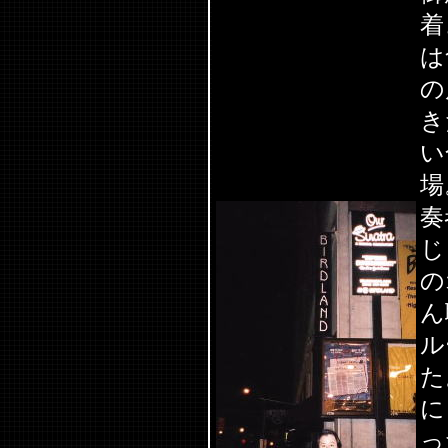
着
は
の
き
い
場
奏
じ
の
ん
ル
た
に
っ