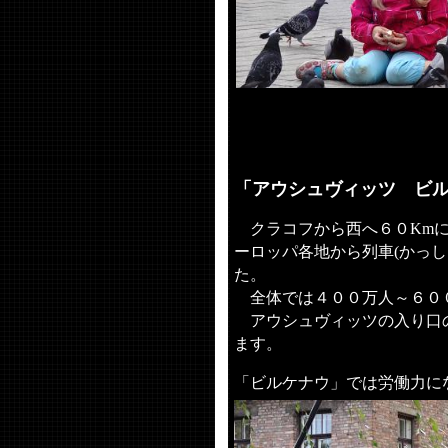
「アウシュヴィッツ ビ
クラコフから西へ６０
Km
ーロッパ各地から列車
かっし
(
た。
全体では４００万人～６０
アウシュヴィッツの入り口
ます。
「ビルケナウ」では労働力に