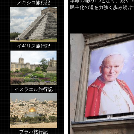
革命の礎の
つとなり、続く
1
1
メキシコ旅行記
民主化の道を力強く歩み続け
イギリス旅行記
イスラエル旅行記
プラハ旅行記