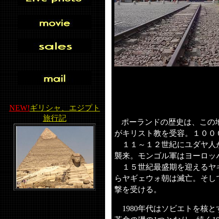
NEW!
ギリシャ、エジプト
旅行記
ポーランドの歴史は、この
がキリスト教を受容。１００
１１～１２世紀にユダヤ人
襲来。モンゴル軍はヨーロッ
１５世紀最盛期を迎えるヤ
らヤギェウォ朝は滅亡。そし
撃を受ける。
年代はソビエトを核と
1980