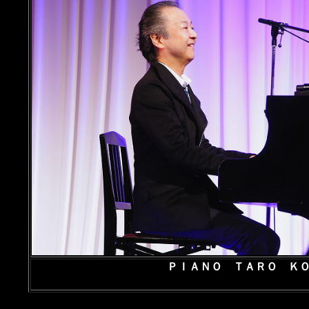
ＰＩＡＮＯ ＴＡＲＯ Ｋ