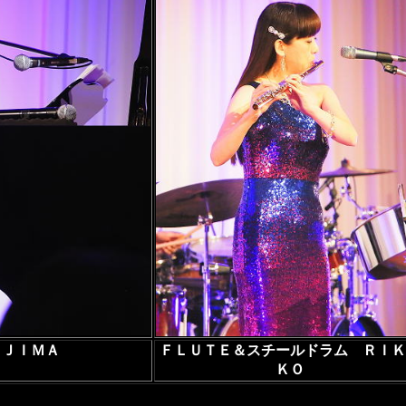
ＯＪＩＭＡ
ＦＬＵＴＥ＆スチールドラム ＲＩＫ
ＫＯ