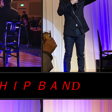
ＨＩＰ ＢＡＮD